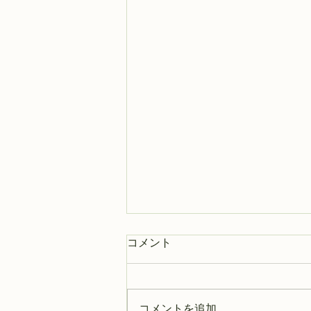
AHPコンピテンシーコラム第
コメント
一話
今回からは、以前に掲載したコラ
ムの中からコンピテンシーに絡む
コメントを追加…