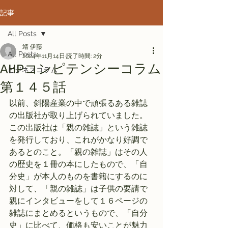
記事
All Posts
靖 伊藤
All Posts
2024年11月14日
読了時間: 2分
AHPコンピテンシーコラム
ビジネスコラム
第１４５話
以前、斜陽産業の中で頑張るある雑誌
の出版社が取り上げられていました。
この出版社は「親の雑誌」という雑誌
を発行しており、これがかなり好調で
あるとのこと。「親の雑誌」はその人
の歴史を１冊の本にしたもので、「自
分史」が本人のものを書籍にするのに
対して、「親の雑誌」は子供の要請で
親にインタビューをして１６ページの
雑誌にまとめるというもので、「自分
史」に比べて、価格も安いことが魅力