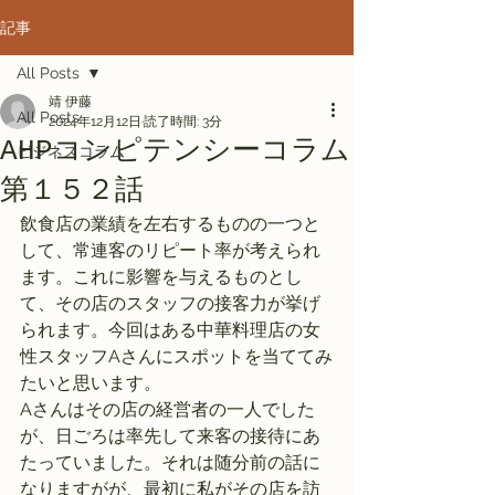
記事
All Posts
靖 伊藤
All Posts
2024年12月12日
読了時間: 3分
AHPコンピテンシーコラム
ビジネスコラム
第１５２話
飲食店の業績を左右するものの一つと
して、常連客のリピート率が考えられ
ます。これに影響を与えるものとし
て、その店のスタッフの接客力が挙げ
られます。今回はある中華料理店の女
性スタッフAさんにスポットを当ててみ
たいと思います。
Aさんはその店の経営者の一人でした
が、日ごろは率先して来客の接待にあ
たっていました。それは随分前の話に
なりますがが、最初に私がその店を訪