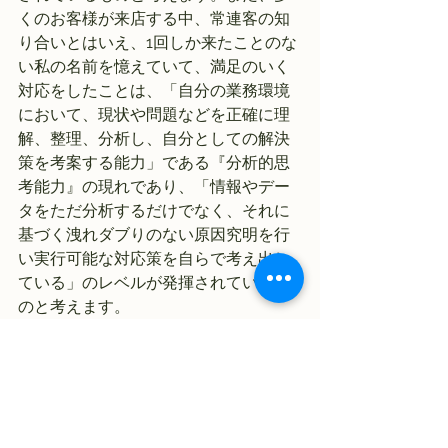
くのお客様が来店する中、常連客の知
り合いとはいえ、1回しか来たことのな
い私の名前を憶えていて、満足のいく
対応をしたことは、「自分の業務環境
において、現状や問題などを正確に理
解、整理、分析し、自分としての解決
策を考案する能力」である『分析的思
考能力』の現れであり、「情報やデー
タをただ分析するだけでなく、それに
基づく洩れダブりのない原因究明を行
い実行可能な対応策を自らで考え出し
ている」のレベルが発揮されているも
のと考えます。
このような行動は一見当たり前と考え
られがちですが、実際にできている人
は非常に少なく、このような行動を
日々当たり前に行えるスタッフが多い
店は常連客のリピート率が上がってい