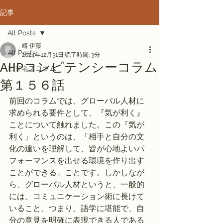
記事
All Posts
靖 伊藤
All Posts
2024年12月31日
読了時間: 3分
AHPコンピテンシーコラム
ビジネスコラム
第１５６話
前回のコラムでは、グローバル人材に
求められる要件として、『気が利く』
ことについて触れました。この『気が
利く』というのは、「相手と自分の文
化の違いを理解して、皆が心地よいパ
フォーマンスを出せる環境を作り出す
ことができる」ことです。しかしなが
ら、グローバル人材というと、一般的
には、コミュニケーション術に長けて
いること、つまり、語学に堪能で、自
分の意見を明確に表現できる人である