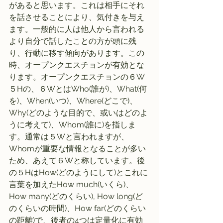
があると思います。これは相手にそれ
を話させることにより、気付きを与え
ます。一般的に人は他人から言われる
より自分で話したことの方が頭に残
り、行動に移す傾向があります。この
時、オープンクエスチョンが有効とな
ります。オープンクエスチョンの６W
５Hの、６WとはWho(誰が)、What(何
を)、When(いつ)、Where(どこで)、
Why(どのような目的で、或いはどのよ
うに考えて)、Whom(誰に)を指しま
す。通常は５Wと言われますが、
Whomが重要な情報となることが多い
ため、あえて６Wと称しています。後
の５HはHow(どのようにして)とこれに
言葉を加えたHow much(いくら)、
How many(どのくらい), How long(ど
のくらいの時間)、How far(どのくらい
の距離)で、後者の4つは定量化に有効