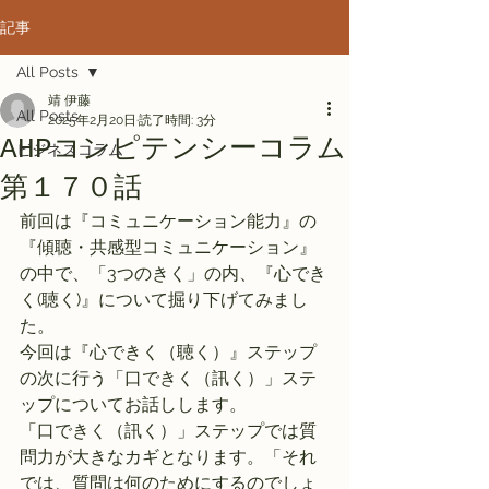
記事
All Posts
靖 伊藤
All Posts
2025年2月20日
読了時間: 3分
AHPコンピテンシーコラム
ビジネスコラム
第１７０話
前回は『コミュニケーション能力』の
『傾聴・共感型コミュニケーション』
の中で、「3つのきく」の内、『心でき
く(聴く)』について掘り下げてみまし
た。
今回は『心できく（聴く）』ステップ
の次に行う「口できく（訊く）」ステ
ップについてお話しします。
「口できく（訊く）」ステップでは質
問力が大きなカギとなります。「それ
では、質問は何のためにするのでしょ