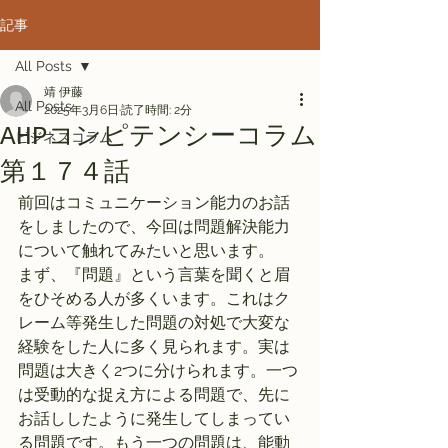
記事
All Posts
靖 伊藤
All Posts
2025年3月6日
読了時間: 2分
AHPコンピテンシーコラム
ビジネスコラム
第１７４話
前回はコミュニケーション能力のお話
をしましたので、今回は問題解決能力
について触れてみたいと思います。
まず、『問題』という言葉を聞くと眉
をひそめる人が多くいます。これはク
レーム等発生した問題の対処で大変な
経験をした人に多く見られます。実は
問題は大きく2つに分けられます。一つ
は受動的な捉え方による問題で、先に
お話ししたように発生してしまってい
る問題です。もう一つの問題は、能動