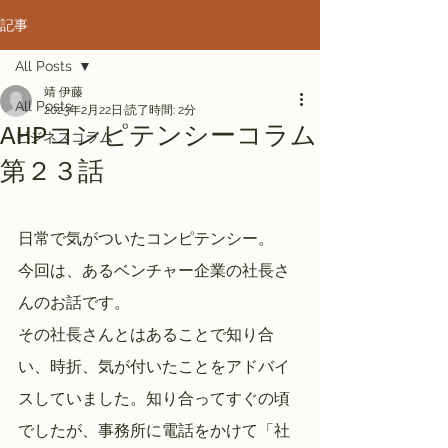
記事
All Posts
靖 伊藤
All Posts
2023年2月22日
読了時間: 2分
AHPコンピテンシーコラム
ビジネスコラム
第２３話
日常で気がついたコンピテンシー。　
今回は、あるベンチャー企業の社長さ
んのお話です。
その社長さんとはあることで知り合
い、時折、気が付いたことをアドバイ
スしていました。知り合ってすぐの頃
でしたが、事務所に電話をかけて「社