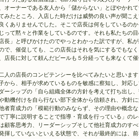
、オーナーである友人から「儲からない」とぼやかれて
てみたところ、入店した時だけは威勢の良い声が聞こえ
良くありませんでした。そこで店長は何をしているのか
じって黙々と作業をしているのです。それも私たちの目
店長」と呼びかけたのでやっとわかった訳ですが、私が
ので、催促しても、この店長はそれを気にするでもなく
、店長に対して頼んだビールも５分経っても来なくて催
二人の店長のコンピテンシーを比べてみたいと思います
子から、相手が求めているものを敏感に察知し、対応し
ダーシップの「自ら組織全体の方針を考えて打ち出し、
や動機付けを自ら行ない部下全体から信頼され、方針に
他者育成力の「模範行動のみならず、その理由や概念な
で丁寧に説明することで指導・育成を行っている」のレ
は顧客思考力、リーダーシップそして他社育成力のすべ
発揮していないといえる状態で、それが最終的には、前