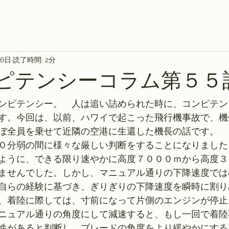
26日
読了時間: 2分
ンピテンシーコラム第５５
ンピテンシー。　人は追い詰められた時に、コンピテン
す。今回は、以前、ハワイで起こった飛行機事故で、機
ぼ全員を乗せて近隣の空港に生還した機長の話です。
０分弱の間に様々な厳しい判断をすることになりました
ように、できる限り速やかに高度７０００ｍから高度３
ませんでした。しかし、マニュアル通りの下降速度では
自らの経験に基づき、ぎりぎりの下降速度を瞬時に割り
、着陸に際しては、寸前になって片側のエンジンが停止
ニュアル通りの角度にして減速すると、もし一回で着陸
性があると判断し、ブレードの角度をより緩やかにする