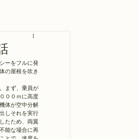
話
シーをフルに発
体の屋根を吹き
。まず、乗員が
０００ｍに高度
機体が空中分解
出しそれを実行
したため、両翼
不能な場合に再
ことで、速度を