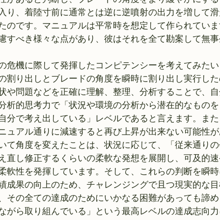
入り、着陸寸前に通常とは逆に逆噴射の出力を増して滑
たのです。マニュアルは平常時を想定して作られていま
慮すべき様々な点があり、彼はそれを全て勘案して無事
の危機に際して発揮したコンピテンシーを考えてみたい
の割り出しとブレードの角度を瞬時に割り出し実行した
状や問題などを正確に理解、整理、分析することで、自
分析的思考力で「状況や環境の分析から潜在的なものを
自分で考え出している」レベルであると言えます。また
ニュアル通りに減速すると再び上昇が出来ない可能性が
いて角度を変えたことは、状況に応じて、「従来通りの
え直し修正するくらいの柔軟な発想を展開し、可及的速
柔軟性を発揮しています。そして、これらの判断を瞬時
績成果の向上のため、チャレンジングで且つ現実的な目
、その全ての達成のためにいかなる困難があっても諦め
ながら取り組んでいる」という最高レベルの達成志向力