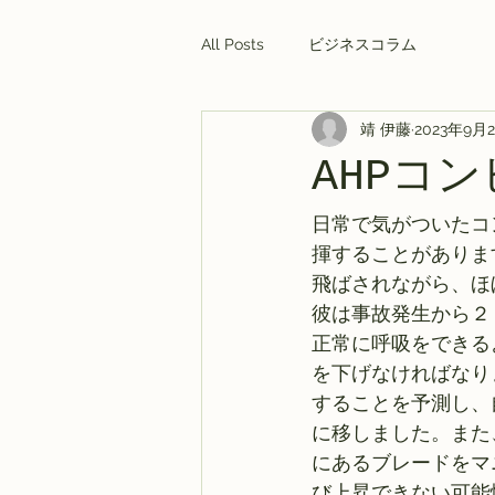
All Posts
ビジネスコラム
靖 伊藤
2023年9月
AHPコ
日常で気がついたコ
揮することがありま
飛ばされながら、ほ
彼は事故発生から２
正常に呼吸をできる
を下げなければなり
することを予測し、
に移しました。また
にあるブレードをマ
び上昇できない可能