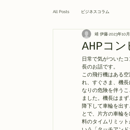
All Posts
ビジネスコラム
靖 伊藤
2023年10
AHPコ
日常で気がついたコ
長のお話です。 
この飛行機はある空
れ、すぐさま、機長
なりの危険を伴うこ
ました。機長はまず
降下して車輪を出す
とで、片方の車輪を
料のタイムリミット
いう「タッチアンド