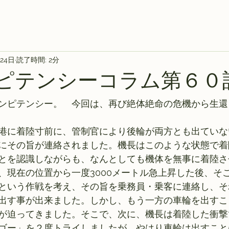
月24日
読了時間: 2分
ンピテンシーコラム第６０
ンピテンシー。　今回は、再び絶体絶命の危機から生還
港に着陸寸前に、管制官により後輪が両方とも出ていな
にその旨が連絡されました。機長はこのような状態で着
とを認識しながらも、なんとしても機体を無事に着陸さ
、現在の位置から一度3000メートル急上昇した後、そ
という作戦を考え、その旨を乗務員・乗客に連絡し、そ
出す事が出来ました。しかし、もう一方の車輪を出すこ
が迫ってきました。そこで、次に、機長は着陸した衝撃
ゴー」を２度トライしましたが、やはり車輪は出すこと