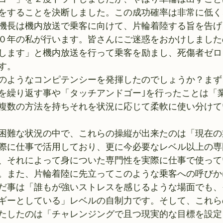
をすることを決断しました。この成功確率は非常に低く
機長は機内放送で乗客に向けて、片輪着陸する旨を告げ
０年の私が行います。皆さんにご迷惑をおかけしました
します」と機内放送を行って乗客を励まし、死傷者ゼロ
す。 
のようなコンピテンシーを発揮したのでしょうか？まず
を繰り返す事や「タッチアンドゴー｣を行ったことは「
複数の方法を持ちそれを状況に応じて柔軟に使い分けて
困難な状況の中で、これらの操縦が出来たのは「現在の
際に仕事で活用しており、更に今必要なレベル以上の専
、それによって身についた専門性を実際に仕事で使って
。また、片輪着陸に先立ってこのような乗客への呼びか
だ事は「誰もが強いストレスを感じるような場面でも、
ギーとしている」レベルの自制力です。そして、これら
たしたのは「チャレンジングで且つ現実的な目標を設定