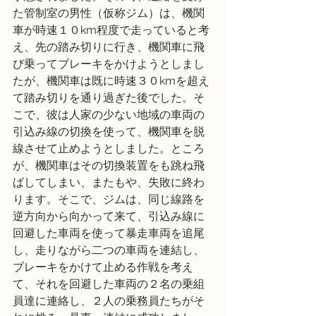
た管制室の男性（仮称ジム）は、機関
車が時速１０km程度で走っていると考
え、先の踏み切りに行き、機関車に飛
び乗ってブレーキをかけようとしまし
たが、機関車は既に時速３０kmを超え
て踏み切りを通り過ぎた後でした。そ
こで、彼は人家の少ない地域の車両の
引込み線の切換を使って、機関車を脱
線させて止めようとしました。ところ
が、機関車はその切換装置をも跳ね飛
ばしてしまい、またもや、失敗に終わ
ります。そこで、ジムは、同じ線路を
逆方向から向かって来て、引込み線に
回避した車両を使って暴走車両を追尾
し、走りながら二つの車両を連結し、
ブレーキをかけて止める作戦を考え
て、それを回避した車両の２名の乗組
員達に連絡し、２人の乗務員たちがそ