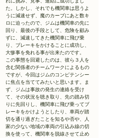
れに挑み、見事、連結に成功しまし
た。しかし、それでも機関車は思うよ
うに減速せず、魔のカーブにあと数キ
ロに迫ったので、ジムは機関車の先に
回り、最後の手段として、危険を顧み
ずに、減速してきた機関車に飛び乗
り、ブレーキをかけることに成功し、
大惨事を免れる事が出来たのです。
この事態を回避したのは、彼ら３人を
含む関係者のチームワークによるもの
ですが、今回はジムのコンピテンシー
に焦点を当ててみたいと思います。ま
ず、ジムは事故の発生の連絡を受け
て、その状況を聴き取り、先の踏み切
りに先回りし、機関車に飛び乗ってブ
レーキをかけようとしたり、車両が踏
切を通り過ぎたことを知るや否や、人
家の少ない地域の車両の引込み線の切
換を使って、機関車を脱線させて止め