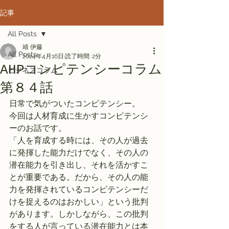
記事
All Posts
靖 伊藤
All Posts
2024年4月16日
読了時間: 2分
AHPコンピテンシーコラム
ビジネスコラム
第８４話
日常で気がついたコンピテンシー。　
今回は人材育成に生かすコンピテンシ
ーのお話です。
「人を育成する時には、その人が過去
に発揮した能力だけでなく、その人の
潜在能力を引き出し、それを活かすこ
とが重要である。だから、その人の能
力を発揮されているコンピテンシーだ
けを捉えるのはおかしい」という批判
があります。しかしながら、この批判
をする人が言っている潜在能力とは本