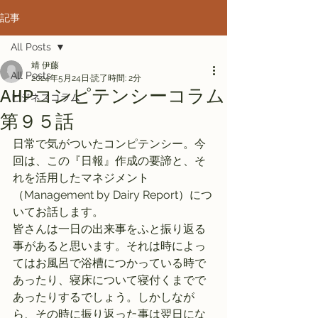
記事
All Posts
靖 伊藤
All Posts
2024年5月24日
読了時間: 2分
AHPコンピテンシーコラム
ビジネスコラム
第９５話
日常で気がついたコンピテンシー。今
回は、この『日報』作成の要諦と、そ
れを活用したマネジメント
（Management by Dairy Report）につ
いてお話します。
皆さんは一日の出来事をふと振り返る
事があると思います。それは時によっ
てはお風呂で浴槽につかっている時で
あったり、寝床について寝付くまでで
あったりするでしょう。しかしなが
ら、その時に振り返った事は翌日にな