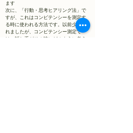
ます
次に、「行動・思考ヒアリング法」で
すが、これはコンピテンシーを測定す
る時に使われる方法です。以前少し触
れましたが、コンピテンシー測定で
は、話し手がその時にどのように考え
てどのように行動したかという事を、
６Ｗ５Ｈを用いた拡大質問や深堀質問
で深く掘り下げていきます。このヒア
リングでは、「どのように考えて、ど
のように行動したのか？」と言う事を
相手に思い出してもらうことが重要に
なります。その為に、積極的傾聴法の
留意点を念頭に置いた上で、「何（Ｗ
ｈａｔ）」ではなく、「どのように
（Ｈｏｗ＆Ｗｈｙ）」を掘り下げてい
くことで、本人にもその時の自分自身
の行動としこう思考を思い出してもら
うと共に、こちらとしてもそれを共有