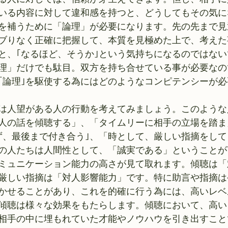
いる内容に対して違和感を持つと、どうしてもその気に
を補うために「論理」が必要になります。先の先まで見
ブりなく正確に把握して、本質を見極めた上で、考えた
と、｢なるほど、そうか｣という気持ちになるのではな
論理」だけでも駄目。双方を持ち合せている事が必要なの
と｢論理｣を駆使する為にはどのようなコンピテンシーが
は人望がある人の行動を考えてみましょう。このような
人の話を傾聴する」、「タイムリーに相手の立場を踏ま
ず、最後まで付き合う｣、「時として、厳しい指摘をし
の人たちは人間性として、「誠実である」ということが
ミュニケーション能力の高さが見て取れます。傾聴は「
厳しい指摘は「対人影響能力」です。特に助言や指摘は
かせることがあり、これを的確に行う為には、高いレベ
傾聴は様々な効果をもたらします。傾聴において、高い
相手の中に埋もれていた才能やノウハウを引き出すこと