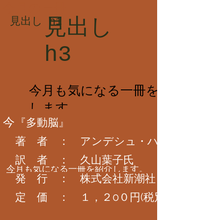
今月の一冊
見出し h1
見出し
h3
今月も気になる一冊を紹介
します。
今月の一冊
『多動脳』
著 者 ： アンデシ
訳 者 ： 久山葉子氏
​今月も気になる一冊を紹介します。
発 行 ： 株式会社新潮社（新潮新書
定 価 ： １，２0０円(税別)