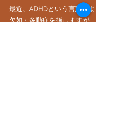
最近、ADHDという言葉をよく聞きます
欠如・多動症を指しますが、障害という
ていないのではないでしょうか
本書は、多動脳について人類の初めに遡
は、多動脳か、それ以外かの２分された
うになっていることや多動脳が人類に発
していくことが詳細に綴られています。
い人材をどのように活用していくかにつ