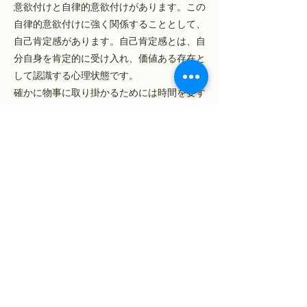
意欲付けと自律的意欲付けがあります。この
自律的意欲付けに強く関係することとして、
自己肯定感があります。自己肯定感とは、自
分自身を肯定的に受け入れ、価値ある存在と
して認識する心理状態です。
確かに物事に取り掛かるためには時間を要す
ることがあります。
本書は、この自己肯定感を高める際に注意す
べき事柄を心理学者アルフレッド・アドラー
の名言を通して、私たちに示唆してくれま
す。その内容は決して難しいものではなく、
普段の生活の中で少し気持ちを向けるだけで
よいものです。
これは先月の今月の一冊ともつながるもの
で、セルフモチベーションや他人に対する動
機づけにもつながり、全ビジネスマン必読の
一冊です。